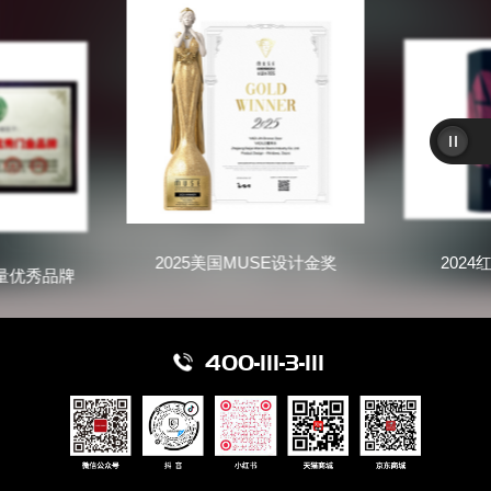
2025美国MUSE设计金奖
202
量优秀品牌
400-111-3-111