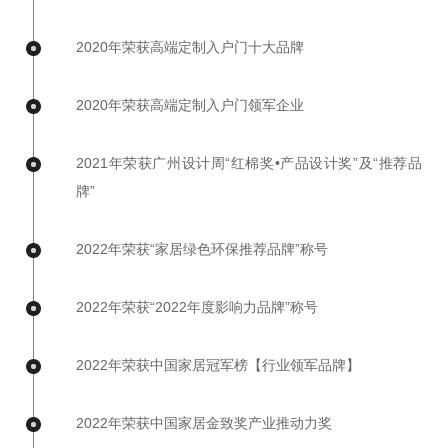
2020年荣获高端定制入户门十大品牌
2020年荣获高端定制入户门领军企业
2021年荣获广州设计周“红棉奖•产品设计奖”及“推荐品
牌”
2022年荣获“家居绿色环保推荐品牌”称号
2022年荣获“2022年度影响力品牌”称号
2022年荣获中国家居冠军榜【行业领军品牌】
2022年荣获中国家居金致奖产业推动力奖