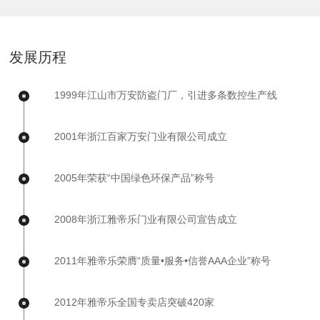
发展历程
1999年江山市万安防盗门厂，引进多条数控生产线
2001年浙江百家万安门业有限公司成立
2005年荣获“中国绿色环保产品”称号
2008年浙江雅帝乐门业有限公司宣告成立
2011年雅帝乐荣膺“质量•服务•信誉AAA企业”称号
2012年雅帝乐全国专卖店突破420家