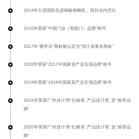
2014年引进国际先进铜板精雕机，填补业内空白
2016年荣获“中国门业（智能门）品牌”称号
2017年“雅帝乐”商标被认定为“浙江省著名商标”
2018年荣获“2017中国家居产业百强品牌”称号
2019年荣获“2018中国家居产业百强品牌”称号
2019年荣获广州设计周“红棉奖·产品设计奖”及“推荐品
牌”
2020年荣获广州设计周“红棉奖·产品设计奖”及“推荐品
牌”