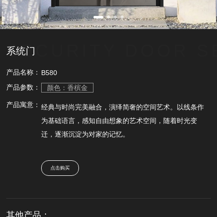
SECURITY DOOR S
系统门
产品名称：
B580
产品参数：
颜色：香槟金
产品寓意：
经典与时尚完美融合，演绎简奢的空间艺术。以线条作
为基础语言，感知自由想象的艺术空间，随着时光变
迁，逐渐沉淀为对家的记忆。
点击购买
其他产品：